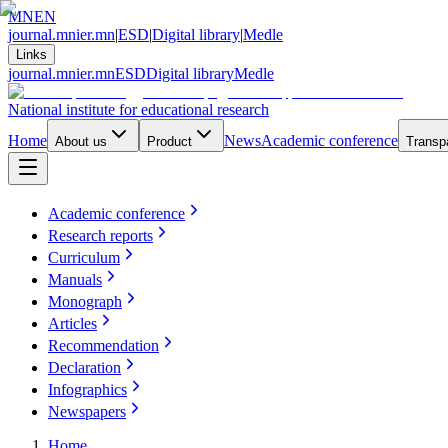
MN
EN
journal.mnier.mn
|
ESD
|
Digital library
|
Medle
Links
journal.mnier.mn
ESD
Digital library
Medle
National institute for educational research
Home
News
Academic conference
About us
Product
Transp
Academic conference
Research reports
Curriculum
Manuals
Monograph
Articles
Recommendation
Declaration
Infographics
Newspapers
Home