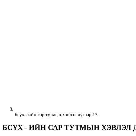
Бсүх - ийн сар тутмын хэвлэл дугаар 13
БСҮХ - ИЙН САР ТУТМЫН ХЭВЛЭЛ Д