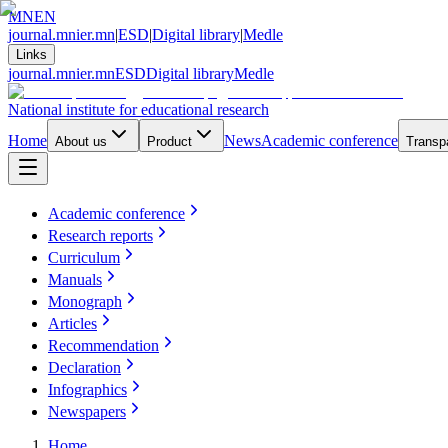
MN
EN
journal.mnier.mn
|
ESD
|
Digital library
|
Medle
Links
journal.mnier.mn
ESD
Digital library
Medle
National institute for educational research
Home
News
Academic conference
About us
Product
Transp
Academic conference
Research reports
Curriculum
Manuals
Monograph
Articles
Recommendation
Declaration
Infographics
Newspapers
Home