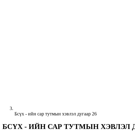
Бсүх - ийн сар тутмын хэвлэл дугаар 26
БСҮХ - ИЙН САР ТУТМЫН ХЭВЛЭЛ Д