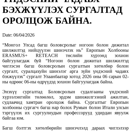
БЭХЖҮҮЛЭХ СУРГАЛТАД
ОРОЛЦОЖ БАЙНА.
Date:
06/04/2026
“Монгол Улсад багш боловсролыг ногоон болон дижитал
шилжилтэд нийцүүлэн шинэчлэх нь” Европын Холбооны
ERASMUS+ RETEACH төслийн хүрээнд зохион
байгуулагдаж буй “Ногоон болон дижитал шилжилтэд
чиглэсэн багш боловсролын сургалтын хөтөлбөр болон
сургалт, суралцахуйн шинэлэг арга зүйн үндэсний чадавх
бэхжүүлэх” сургалт Улаанбаатар хотод 2026 оны 06 сарын 02-
ны өдрөөс 06-ны өдрүүдэд зохион байгуулагдаж байна.
Энэхүү сургалтад Боловсролын судалгааны үндэсний
хүрээлэнгийн төлөөлөл, эрдэм шинжилгээний ажилтан,
судлаачид хамтран оролцож байна. Сургалтыг Европын
холбооны сургагч багш нар болох Румын болон Итали улсын
тэргүүлэх их сургуулиудын профессорууд удирдан явуулж
байгаа юм.
Багш бэлтгэх хөтөлбөрийн шинэчлэлд дараах чиглэлээр