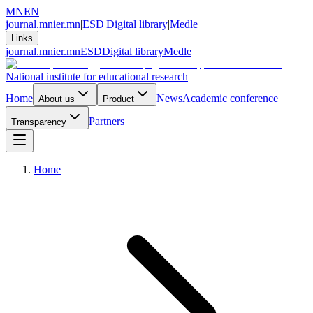
MN
EN
journal.mnier.mn
|
ESD
|
Digital library
|
Medle
Links
journal.mnier.mn
ESD
Digital library
Medle
National institute for educational research
Home
News
Academic conference
About us
Product
Partners
Transparency
Home