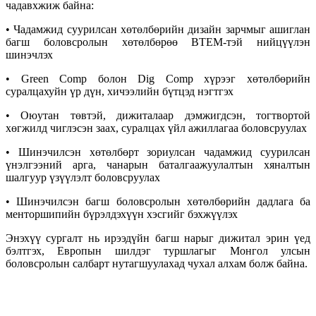
чадавхжиж байна:
• Чадамжид суурилсан хөтөлбөрийн дизайн зарчмыг ашиглан
багш боловсролын хөтөлбөрөө ВТЕМ-тэй нийцүүлэн
шинэчлэх
• Green Comp болон Dig Comp хүрээг хөтөлбөрийн
суралцахуйн үр дүн, хичээлийн бүтцэд нэгтгэх
• Оюутан төвтэй, дижиталаар дэмжигдсэн, тогтвортой
хөгжилд чиглэсэн заах, суралцах үйл ажиллагаа боловсруулах
• Шинэчилсэн хөтөлбөрт зориулсан чадамжид суурилсан
үнэлгээний арга, чанарын баталгаажуулалтын хяналтын
шалгуур үзүүлэлт боловсруулах
• Шинэчилсэн багш боловсролын хөтөлбөрийн дадлага ба
менторшипийн бүрэлдэхүүн хэсгийг бэхжүүлэх
Энэхүү сургалт нь ирээдүйн багш нарыг дижитал эрин үед
бэлтгэх, Европын шилдэг туршлагыг Монгол улсын
боловсролын салбарт нутагшуулахад чухал алхам болж байна.