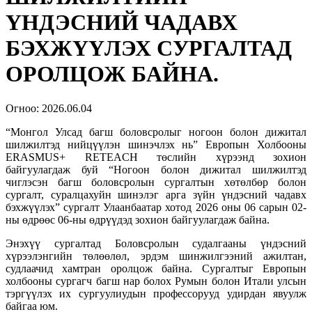
ҮНДЭСНИЙ ЧАДАВХ
БЭХЖҮҮЛЭХ СУРГАЛТАД
ОРОЛЦОЖ БАЙНА.
Огноо:
2026.06.04
“Монгол Улсад багш боловсролыг ногоон болон дижитал
шилжилтэд нийцүүлэн шинэчлэх нь” Европын Холбооны
ERASMUS+ RETEACH төслийн хүрээнд зохион
байгуулагдаж буй “Ногоон болон дижитал шилжилтэд
чиглэсэн багш боловсролын сургалтын хөтөлбөр болон
сургалт, суралцахуйн шинэлэг арга зүйн үндэсний чадавх
бэхжүүлэх” сургалт Улаанбаатар хотод 2026 оны 06 сарын 02-
ны өдрөөс 06-ны өдрүүдэд зохион байгуулагдаж байна.
Энэхүү сургалтад Боловсролын судалгааны үндэсний
хүрээлэнгийн төлөөлөл, эрдэм шинжилгээний ажилтан,
судлаачид хамтран оролцож байна. Сургалтыг Европын
холбооны сургагч багш нар болох Румын болон Итали улсын
тэргүүлэх их сургуулиудын профессорууд удирдан явуулж
байгаа юм.