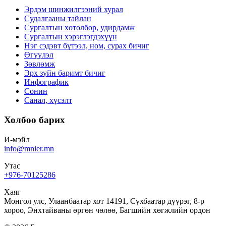
Эрдэм шинжилгээний хурал
Судалгааны тайлан
Сургалтын хөтөлбөр, удирдамж
Сургалтын хэрэглэгдэхүүн
Нэг сэдэвт бүтээл, ном, сурах бичиг
Өгүүлэл
Зөвлөмж
Эрх зүйн баримт бичиг
Инфографик
Сонин
Санал, хүсэлт
Холбоо барих
И-мэйл
info@mnier.mn
Утас
+976-70125286
Хаяг
Монгол улс, Улаанбаатар хот 14191, Сүхбаатар дүүрэг, 8-р
хороо, Энхтайваны өргөн чөлөө, Багшийн хөгжлийн ордон