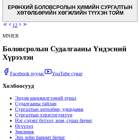
ЕРӨНХИЙ БОЛОВСРОЛЫН ХИМИЙН СУРГАЛТЫН
ХӨТӨЛБӨРИЙН ХӨГЖЛИЙН ТҮҮХЭН ТОЙМ
1
2
MNIER
Боловсролын Судалгааны Үндэсний
Хүрээлэн
Facebook хуудас
YouTube суваг
Холбоосууд
Эрдэм шинжилгээний хурал
Судалгааны тайлан
Сургалтын хөтөлбөр, удирдамж
Сургалтын хэрэглэгдэхүүн
Нэг сэдэвт бүтээл, ном, сурах бичиг
Өгүүлэл
Зөвлөмж
Эрх зүйн баримт бичиг