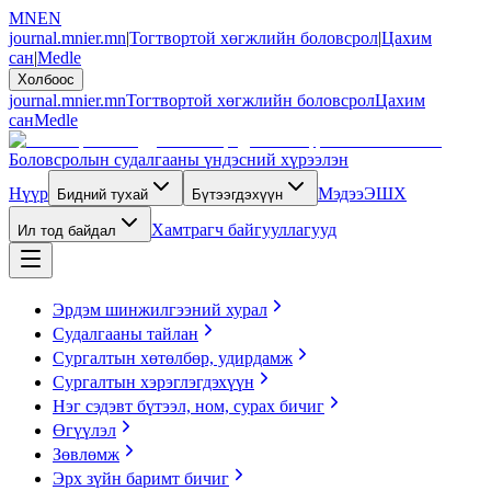
MN
EN
journal.mnier.mn
|
Тогтвортой хөгжлийн боловсрол
|
Цахим
сан
|
Medle
Холбоос
journal.mnier.mn
Тогтвортой хөгжлийн боловсрол
Цахим
сан
Medle
Боловсролын судалгааны үндэсний хүрээлэн
Нүүр
Мэдээ
ЭШХ
Бидний тухай
Бүтээгдэхүүн
Хамтрагч байгууллагууд
Ил тод байдал
Эрдэм шинжилгээний хурал
Судалгааны тайлан
Сургалтын хөтөлбөр, удирдамж
Сургалтын хэрэглэгдэхүүн
Нэг сэдэвт бүтээл, ном, сурах бичиг
Өгүүлэл
Зөвлөмж
Эрх зүйн баримт бичиг