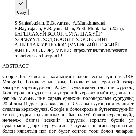
Copy
S.Sanjaabadam, B.Bayarmaa, A.Munkhmagnai,
E.Bayasgalan, B.Bayarsaikhan, & Sh.Munkhbat. (2025).
БАГШЛАХУЙ БОЛОН СУРАЛЦАХУЙГ
ХӨГЖҮҮЛЭХЭД GOOGLE ХЭРЭГСЛИЙГ
АШИГЛАХ ҮР НӨЛӨӨ (МУБИС-ИЙН ЕБС-ИЙН
ЖИШЭЭН ДЭЭР). MNIER. https://mnier.mn/en/research-
reports/research-report13
ABSTRACT
Google for Education компанийн албан ёсны түнш iCORE
Mongolia, Боловсролын яам, Боловсролын ерөнхий газар
хамтран хэрэгжүүлсэн "Албус" судалгааны төслийн хүрээнд
Боловсролын судалгааны үндэсний хүрээлэнгийн судалгааны
баг нь МУБИС-ийн харьяа ерөнхий боловсролын сургуульд
2024 оны 11 дүгээр сараас эхлэн 3.5 сарын хугацаанд туршилт
судалгаа хэрэгжүүлэв. Google-н боловсролын бүтээгдэхүүнийг
хичээл, сургалтад ашиглах нь багшлахуй болон суралцахуйд
нөлөөлж байгаа эсэхийг илрүүлэх зорилго бүхий уг
судалгаанд дээрх сургуулийн 7 дугаар ангийн туршилтын
болон хяналтын нэг нэг бүлэг сонгон тоон болон чанарын