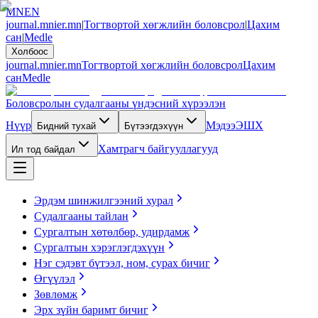
MN
EN
journal.mnier.mn
|
Тогтвортой хөгжлийн боловсрол
|
Цахим
сан
|
Medle
Холбоос
journal.mnier.mn
Тогтвортой хөгжлийн боловсрол
Цахим
сан
Medle
Боловсролын судалгааны үндэсний хүрээлэн
Нүүр
Мэдээ
ЭШХ
Бидний тухай
Бүтээгдэхүүн
Хамтрагч байгууллагууд
Ил тод байдал
Эрдэм шинжилгээний хурал
Судалгааны тайлан
Сургалтын хөтөлбөр, удирдамж
Сургалтын хэрэглэгдэхүүн
Нэг сэдэвт бүтээл, ном, сурах бичиг
Өгүүлэл
Зөвлөмж
Эрх зүйн баримт бичиг