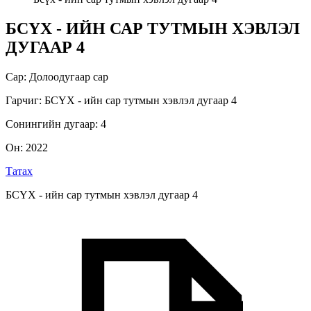
БСҮХ - ИЙН САР ТУТМЫН ХЭВЛЭЛ
ДУГААР 4
Сар
:
Долоодугаар сар
Гарчиг
:
БСҮХ - ийн сар тутмын хэвлэл дугаар 4
Сонингийн дугаар
:
4
Он
:
2022
Татах
БСҮХ - ийн сар тутмын хэвлэл дугаар 4