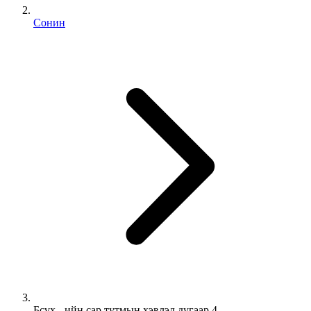
Сонин
Бсүх - ийн сар тутмын хэвлэл дугаар 4