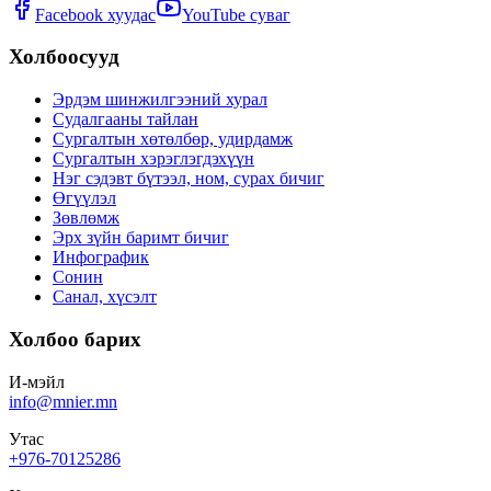
Facebook хуудас
YouTube суваг
Холбоосууд
Эрдэм шинжилгээний хурал
Судалгааны тайлан
Сургалтын хөтөлбөр, удирдамж
Сургалтын хэрэглэгдэхүүн
Нэг сэдэвт бүтээл, ном, сурах бичиг
Өгүүлэл
Зөвлөмж
Эрх зүйн баримт бичиг
Инфографик
Сонин
Санал, хүсэлт
Холбоо барих
И-мэйл
info@mnier.mn
Утас
+976-70125286