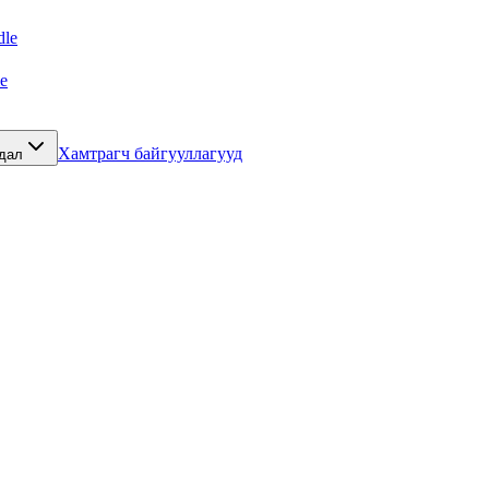
le
e
Хамтрагч байгууллагууд
йдал