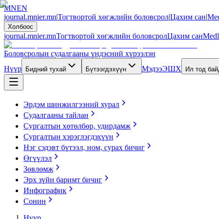
MN
EN
journal.mnier.mn
|
Тогтвортой хөгжлийн боловсрол
|
Цахим сан
|
Med
Холбоос
journal.mnier.mn
Тогтвортой хөгжлийн боловсрол
Цахим сан
Medl
Боловсролын судалгааны үндэсний хүрээлэн
Нүүр
Мэдээ
ЭШХ
Бидний тухай
Бүтээгдэхүүн
Ил тод ба
Эрдэм шинжилгээний хурал
Судалгааны тайлан
Сургалтын хөтөлбөр, удирдамж
Сургалтын хэрэглэгдэхүүн
Нэг сэдэвт бүтээл, ном, сурах бичиг
Өгүүлэл
Зөвлөмж
Эрх зүйн баримт бичиг
Инфографик
Сонин
Нүүр