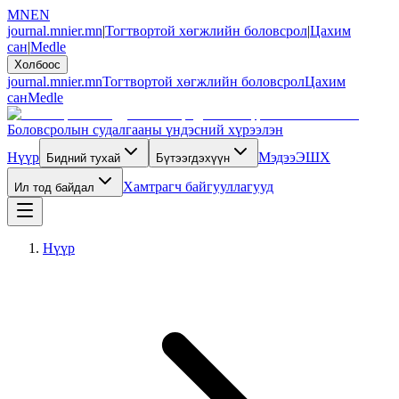
MN
EN
journal.mnier.mn
|
Тогтвортой хөгжлийн боловсрол
|
Цахим
сан
|
Medle
Холбоос
journal.mnier.mn
Тогтвортой хөгжлийн боловсрол
Цахим
сан
Medle
Боловсролын судалгааны үндэсний хүрээлэн
Нүүр
Мэдээ
ЭШХ
Бидний тухай
Бүтээгдэхүүн
Хамтрагч байгууллагууд
Ил тод байдал
Нүүр