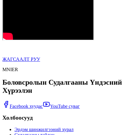
ЖАГСААЛТ РУУ
MNIER
Боловсролын Судалгааны Үндэсний
Хүрээлэн
Facebook хуудас
YouTube суваг
Холбоосууд
Эрдэм шинжилгээний хурал
Судалгааны тайлан