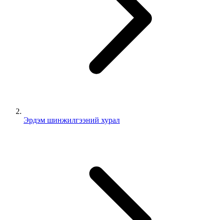
Эрдэм шинжилгээний хурал