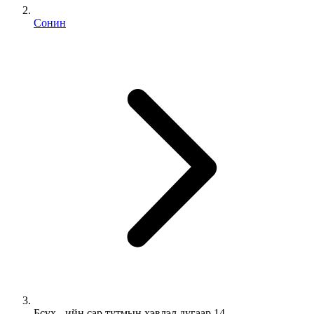
Сонин
Бсүх - ийн сар тутмын хэвлэл дугаар 14