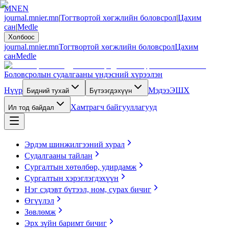
MN
EN
journal.mnier.mn
|
Тогтвортой хөгжлийн боловсрол
|
Цахим
сан
|
Medle
Холбоос
journal.mnier.mn
Тогтвортой хөгжлийн боловсрол
Цахим
сан
Medle
Боловсролын судалгааны үндэсний хүрээлэн
Нүүр
Мэдээ
ЭШХ
Бидний тухай
Бүтээгдэхүүн
Хамтрагч байгууллагууд
Ил тод байдал
Эрдэм шинжилгээний хурал
Судалгааны тайлан
Сургалтын хөтөлбөр, удирдамж
Сургалтын хэрэглэгдэхүүн
Нэг сэдэвт бүтээл, ном, сурах бичиг
Өгүүлэл
Зөвлөмж
Эрх зүйн баримт бичиг