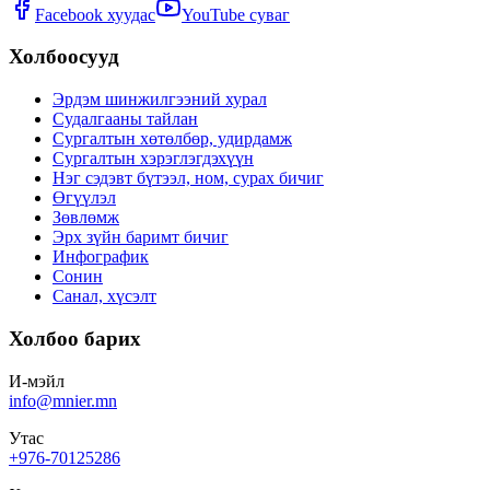
Facebook хуудас
YouTube суваг
Холбоосууд
Эрдэм шинжилгээний хурал
Судалгааны тайлан
Сургалтын хөтөлбөр, удирдамж
Сургалтын хэрэглэгдэхүүн
Нэг сэдэвт бүтээл, ном, сурах бичиг
Өгүүлэл
Зөвлөмж
Эрх зүйн баримт бичиг
Инфографик
Сонин
Санал, хүсэлт
Холбоо барих
И-мэйл
info@mnier.mn
Утас
+976-70125286