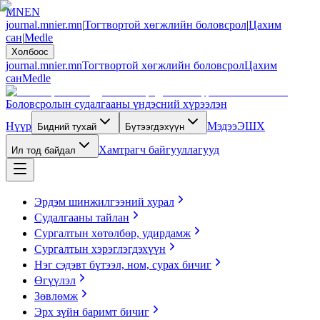
MN
EN
journal.mnier.mn
|
Тогтвортой хөгжлийн боловсрол
|
Цахим
сан
|
Medle
Холбоос
journal.mnier.mn
Тогтвортой хөгжлийн боловсрол
Цахим
сан
Medle
Боловсролын судалгааны үндэсний хүрээлэн
Нүүр
Мэдээ
ЭШХ
Бидний тухай
Бүтээгдэхүүн
Хамтрагч байгууллагууд
Ил тод байдал
Эрдэм шинжилгээний хурал
Судалгааны тайлан
Сургалтын хөтөлбөр, удирдамж
Сургалтын хэрэглэгдэхүүн
Нэг сэдэвт бүтээл, ном, сурах бичиг
Өгүүлэл
Зөвлөмж
Эрх зүйн баримт бичиг