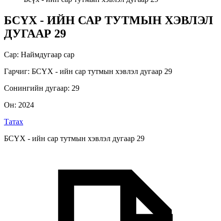
БСҮХ - ИЙН САР ТУТМЫН ХЭВЛЭЛ
ДУГААР 29
Сар
:
Наймдугаар сар
Гарчиг
:
БСҮХ - ийн сар тутмын хэвлэл дугаар 29
Сонингийн дугаар
:
29
Он
:
2024
Татах
БСҮХ - ийн сар тутмын хэвлэл дугаар 29