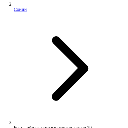
Сонин
Бсүх - ийн сар тутмын хэвлэл дугаар 29