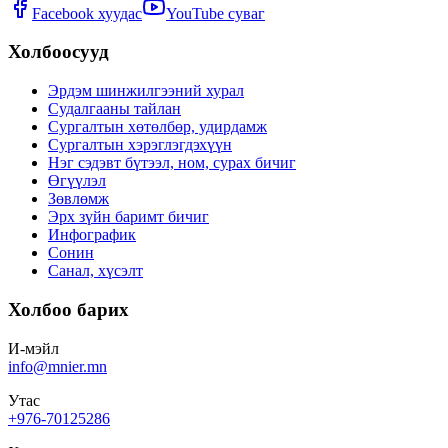
Facebook хуудас
YouTube суваг
Холбоосууд
Эрдэм шинжилгээний хурал
Судалгааны тайлан
Сургалтын хөтөлбөр, удирдамж
Сургалтын хэрэглэгдэхүүн
Нэг сэдэвт бүтээл, ном, сурах бичиг
Өгүүлэл
Зөвлөмж
Эрх зүйн баримт бичиг
Инфографик
Сонин
Санал, хүсэлт
Холбоо барих
И-мэйл
info@mnier.mn
Утас
+976-70125286