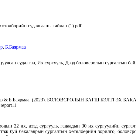
хөтөлбөрийн судалгааны тайлан (1).pdf
эр
,
Б.Баярмаа
цуулсан судалгаа, Их сургууль, Дээд боловсролын сургалтын бай
Буяндэлгэр & Б.Баярмаа. (2023). БОЛОВСРОЛЫН БАГШ БЭЛ
report11
оодын 22 их, дээд сургууль, гадаадын 30 их сургуулийн сург
тгэж буй бакалаврын сургалтын хөтөлбөрийн зорилго, боловсро