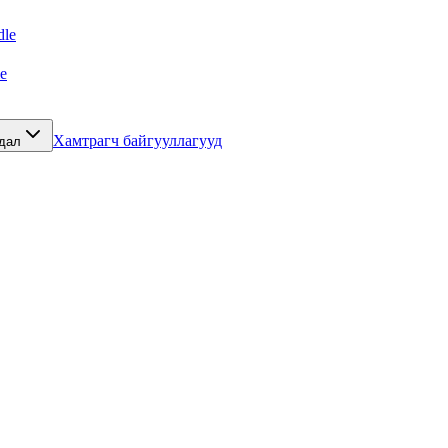
le
e
Хамтрагч байгууллагууд
йдал