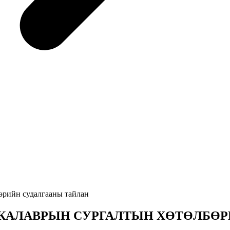
өрийн судалгааны тайлан
АКАЛАВРЫН СУРГАЛТЫН ХӨТӨЛБӨР