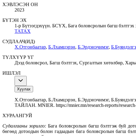
ХЭВЛЭСЭН ОН
2023
БҮТЭН ЭХ
1-р Бүтээгдэхүүн. БСҮХ, Бага боловсролын багш бэлтгэх 
ТАТАХ
СУДЛААЧ(ИД)
Х.Отгонбаатар
,
Б.Лхамцэрэн
,
Б.Эрдэнэчимэг
,
Б.Буяндэлг
ТҮЛХҮҮР ҮГ
Дээд боловсрол, Багш бэлтгэх, Сургалтын хөтөлбөр, Харь
ИШЛЭЛ
Хуулах
Х.Отгонбаатар, Б.Лхамцэрэн, Б.Эрдэнэчимэг, Б.
ТАЙЛАН. MNIER. https://mnier.mn/research-reports/research-
ХУРААНГУЙ
Судалгааны зорилго:
Бага боловсролын багш бэлтгэж буй дот
бөгөөд дотоодын болон гадаадын бага боловсролын багш бэл