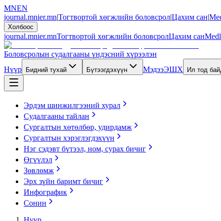
MN
EN
journal.mnier.mn
|
Тогтвортой хөгжлийн боловсрол
|
Цахим сан
|
Med
Холбоос
journal.mnier.mn
Тогтвортой хөгжлийн боловсрол
Цахим сан
Medl
Боловсролын судалгааны үндэсний хүрээлэн
Нүүр
Мэдээ
ЭШХ
Бидний тухай
Бүтээгдэхүүн
Ил тод ба
Эрдэм шинжилгээний хурал
Судалгааны тайлан
Сургалтын хөтөлбөр, удирдамж
Сургалтын хэрэглэгдэхүүн
Нэг сэдэвт бүтээл, ном, сурах бичиг
Өгүүлэл
Зөвлөмж
Эрх зүйн баримт бичиг
Инфографик
Сонин
Нүүр