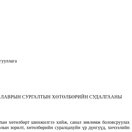
гууллага
ТГЭХ БАКАЛАВРЫН СУРГАЛТЫН ХӨТӨЛБӨРИЙН СУДАЛГААНЫ
алтын хөтөлбөрт шинжилгээ хийж, санал зөвлөмж боловсруулах
лын зорилт, хөтөлбөрийн суралцахуйн үр дүнгүүд, хичээлийн