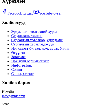
Хүрээлэн
Facebook хуудас
YouTube суваг
Холбоосууд
Эрдэм шинжилгээний хурал
Судалгааны тайлан
Сургалтын хөтөлбөр, удирдамж
Сургалтын хэрэглэгдэхүүн
Нэг сэдэвт бүтээл, ном, сурах бичиг
Өгүүлэл
Зөвлөмж
Эрх зүйн баримт бичиг
Инфографик
Сонин
Санал, хүсэлт
Холбоо барих
И-мэйл
info@mnier.mn
Утас