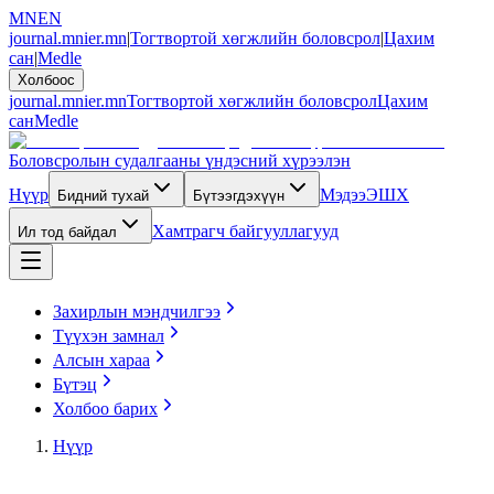
MN
EN
journal.mnier.mn
|
Тогтвортой хөгжлийн боловсрол
|
Цахим
сан
|
Medle
Холбоос
journal.mnier.mn
Тогтвортой хөгжлийн боловсрол
Цахим
сан
Medle
Боловсролын судалгааны үндэсний хүрээлэн
Нүүр
Мэдээ
ЭШХ
Бидний тухай
Бүтээгдэхүүн
Хамтрагч байгууллагууд
Ил тод байдал
Захирлын мэндчилгээ
Түүхэн замнал
Алсын хараа
Бүтэц
Холбоо барих
Нүүр