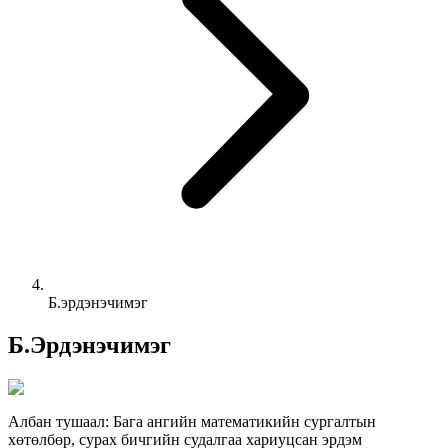
Б.эрдэнэчимэг
Б.Эрдэнэчимэг
Албан тушаал:
Бага ангийн математикийн сургалтын
хөтөлбөр, сурах бичгийн судалгаа хариуцсан эрдэм