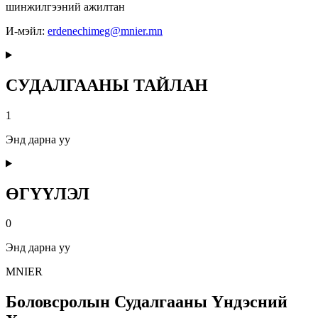
шинжилгээний ажилтан
И-мэйл:
erdenechimeg@mnier.mn
СУДАЛГААНЫ ТАЙЛАН
1
Энд дарна уу
ӨГҮҮЛЭЛ
0
Энд дарна уу
MNIER
Боловсролын Судалгааны Үндэсний