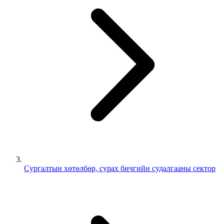
Сургалтын хөтөлбөр, сурах бичгийн судалгааны сектор