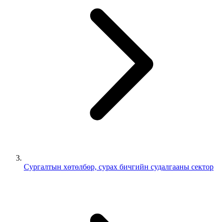
Сургалтын хөтөлбөр, сурах бичгийн судалгааны сектор