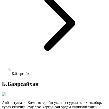
Б.баярсайхан
Б.Баярсайхан
Албан тушаал:
Компьютерийн ухааны сургалтын хөтөлбөр,
сурах бичгийн судалгаа хариуцсан эрдэм шинжилгээний