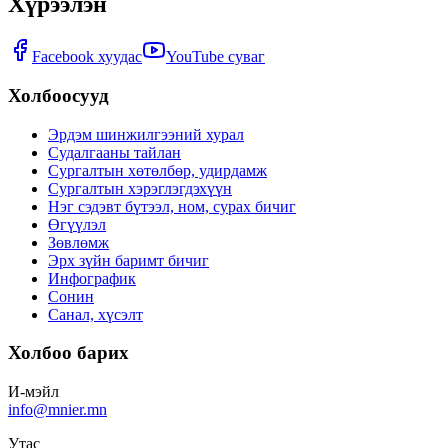
Хүрээлэн
Facebook хуудас
YouTube суваг
Холбоосууд
Эрдэм шинжилгээний хурал
Судалгааны тайлан
Сургалтын хөтөлбөр, удирдамж
Сургалтын хэрэглэгдэхүүн
Нэг сэдэвт бүтээл, ном, сурах бичиг
Өгүүлэл
Зөвлөмж
Эрх зүйн баримт бичиг
Инфографик
Сонин
Санал, хүсэлт
Холбоо барих
И-мэйл
info@mnier.mn
Утас