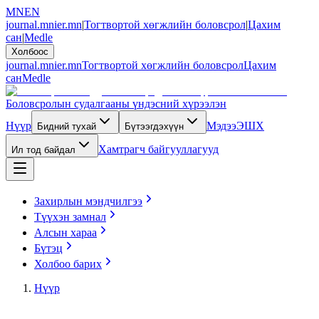
MN
EN
journal.mnier.mn
|
Тогтвортой хөгжлийн боловсрол
|
Цахим
сан
|
Medle
Холбоос
journal.mnier.mn
Тогтвортой хөгжлийн боловсрол
Цахим
сан
Medle
Боловсролын судалгааны үндэсний хүрээлэн
Нүүр
Мэдээ
ЭШХ
Бидний тухай
Бүтээгдэхүүн
Хамтрагч байгууллагууд
Ил тод байдал
Захирлын мэндчилгээ
Түүхэн замнал
Алсын хараа
Бүтэц
Холбоо барих
Нүүр