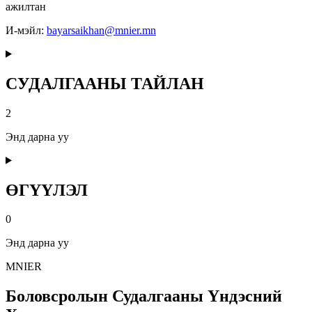
ажилтан
И-мэйл:
bayarsaikhan@mnier.mn
СУДАЛГААНЫ ТАЙЛАН
2
Энд дарна уу
ӨГҮҮЛЭЛ
0
Энд дарна уу
MNIER
Боловсролын Судалгааны Үндэсний